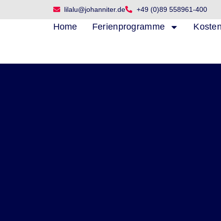
Zum
lilalu@johanniter.de
+49 (0)89 558961-400
Inhalt
Home
Ferienprogramme
Koste
springen