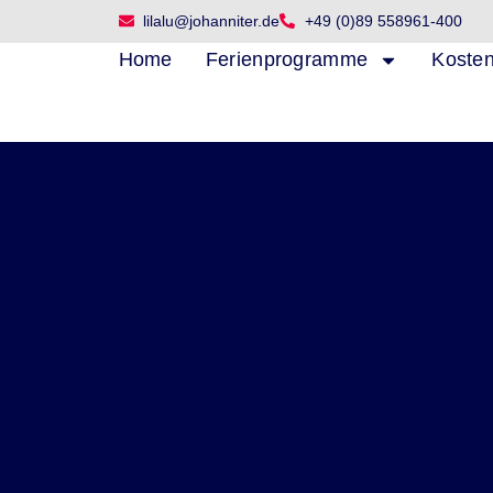
Zum
lilalu@johanniter.de
+49 (0)89 558961-400
Inhalt
Home
Ferienprogramme
Koste
springen