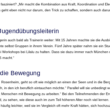
 fasziniert? „Mir macht die Kombination aus Kraft, Koordination und Ele
s geht eben nicht nur darum, den Trick zu schaffen, sondern auch dar
 Jugendübungsleiterin
erin auch bald als Trainerin weiter: Mit 15 Jahren machte sie die Ausbi
ete selbst Gruppen in ihrem Verein. Fünf Jahre später nahm sie ein Stu
 Workshops bei Lilalu zu halten. Dass sie dazu immer nach München r
aß macht.“
t die Bewegung
in Rosenheim, geht so oft wie möglich an einen der Seen und in die Be
h, in den ich beruflich eintauchen möchte.“ Parallel will sie unbedingt we
mit Menschen mit Bewegung zu arbeiten.“ Bei den Teilnehmenden der E
end, zu sehen, wie diese auch im zum Teil höheren Alter noch viel lerne
h häufig leichter, weil sie im Vergleich oft mehr Kraft hätten, sich hoc