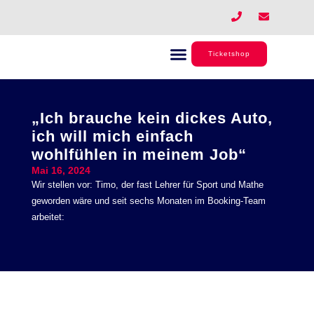
Zum
P
E
h
n
Inhalt
o
v
springen
n
e
e
l
Ticketshop
o
p
e
„Ich brauche kein dickes Auto,
ich will mich einfach
wohlfühlen in meinem Job“
Mai 16, 2024
Wir stellen vor: Timo, der fast Lehrer für Sport und Mathe
geworden wäre und seit sechs Monaten im Booking-Team
arbeitet: