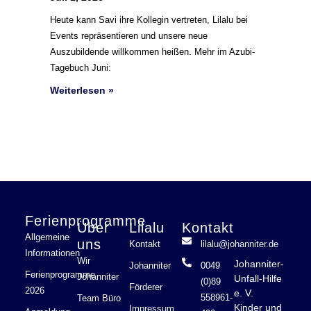
Heute kann Savi ihre Kollegin vertreten, Lilalu bei
Events repräsentieren und unsere neue
Auszubildende willkommen heißen. Mehr im Azubi-
Tagebuch Juni:
Weiterlesen »
Ferienprogramme
Über
Lilalu
Kontakt
Allgemeine
uns
Kontakt
lilalu@johanniter.de
Informationen
Wir
Johanniter-
Johanniter
0049
Ferienprogramme
Johanniter
Unfall-Hilfe
(0)89
Förderer
2026
e. V.
558961-
Team Büro
Kinder und
Impressum