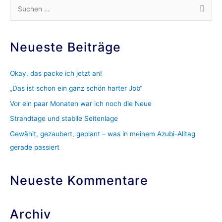
S
u
c
Neueste Beiträge
h
e
Okay, das packe ich jetzt an!
n
„Das ist schon ein ganz schön harter Job“
n
Vor ein paar Monaten war ich noch die Neue
a
c
Strandtage und stabile Seitenlage
h
Gewählt, gezaubert, geplant – was in meinem Azubi-Alltag
:
gerade passiert
Neueste Kommentare
Archiv