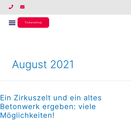
Zum
P
E
h
n
Inhalt
o
v
springen
n
e
e
l
Ticketshop
o
p
e
August 2021
Ein
Zirkuszelt
Ein Zirkuszelt und ein altes
und
ein
Betonwerk ergeben: viele
altes
Möglichkeiten!
Betonwerk
ergeben:
viele