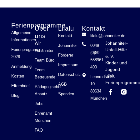
Ferienprogramme
Über
Lilalu
Kontakt
Allgemeine
uns
Kontakt
lilalu@johanniter.de
Informationen
Johanniter-
Wir
Johanniter
0049
Ferienprogramme
Unfall-Hilfe
Johanniter
(0)89
Förderer
e. V.
2026
558961-
Team Büro
Kinder und
Impressum
Anmeldung
400
Jugend
Team
Datenschutz
Lilalu
Kosten
Leonrodstr.
Betreuende
Ferienprogramm
10
AGB
Elternbrief
Pädagogischer
F
80634
a
Ansatz
Spenden
Blog
München
c
Jobs
e
b
Ehrenamt
o
München
o
k
FAQ
-
f