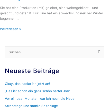
Sie hat eine Produktion (mit) geleitet, sich weitergebildet – und
gelacht und getanzt: Für Fine hat ein abwechslungsreicher Winter
begonnen …
Weiterlesen »
S
u
c
Neueste Beiträge
h
e
Okay, das packe ich jetzt an!
n
„Das ist schon ein ganz schön harter Job“
n
Vor ein paar Monaten war ich noch die Neue
a
c
Strandtage und stabile Seitenlage