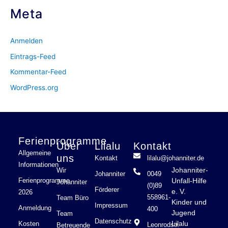
Meta
Anmelden
Eintrags-Feed
Kommentar-Feed
WordPress.org
Ferienprogramme
Über
Lilalu
Kontakt
Allgemeine
uns
Kontakt
lilalu@johanniter.de
Informationen
Johanniter-
Wir
Johanniter
0049
Ferienprogramme
Unfall-Hilfe
Johanniter
(0)89
Förderer
e. V.
2026
558961-
Team Büro
Kinder und
Impressum
Anmeldung
400
Jugend
Team
Datenschutz
Lilalu
Kosten
Leonrodstr.
Betreuende