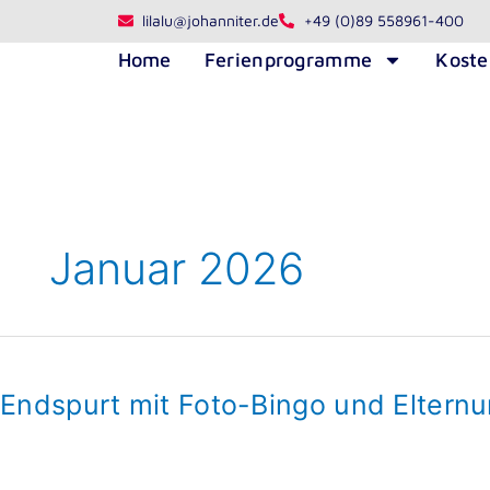
Zum
lilalu@johanniter.de
+49 (0)89 558961-400
Inhalt
Home
Ferienprogramme
Kost
springen
Januar 2026
Endspurt
mit
Endspurt mit Foto-Bingo und Eltern
Foto-
Bingo
und
Elternumfragen