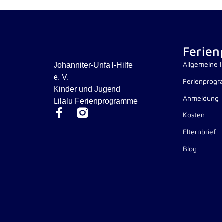
Ferie
Allgemeine 
Johanniter-Unfall-Hilfe
e. V.
Ferienprog
Kinder und Jugend
Anmeldung
Lilalu Ferienprogramme
F
Kosten
a
Elternbrief
c
e
Blog
b
o
o
k
-
f