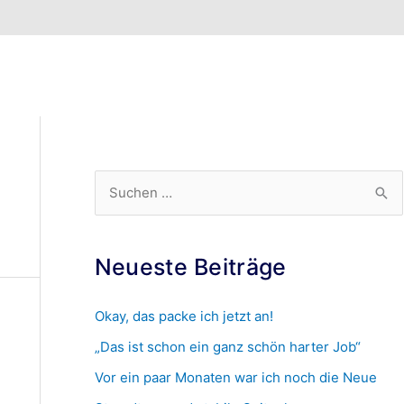
S
u
c
Neueste Beiträge
h
e
Okay, das packe ich jetzt an!
n
„Das ist schon ein ganz schön harter Job“
n
Vor ein paar Monaten war ich noch die Neue
a