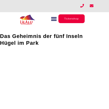
Zum
P
E
h
n
Inhalt
o
v
springen
n
e
e
l
Ticketshop
o
p
e
Das Geheimnis der fünf Inseln
Hügel im Park