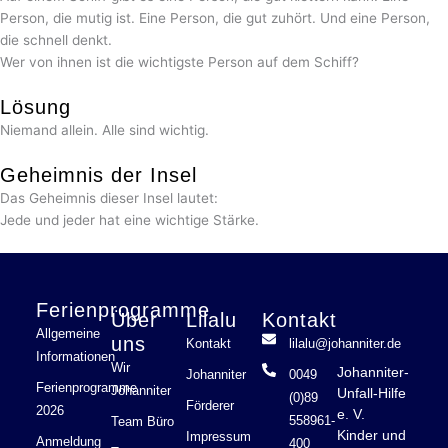
Person, die mutig ist. Eine Person, die gut zuhört. Und eine Person,
die schnell denkt.
Wer von ihnen ist die wichtigste Person auf dem Schiff?
Lösung
Niemand allein. Alle sind wichtig.
Geheimnis der Insel
Das Geheimnis dieser Insel lautet:
Jede und jeder hat eine wichtige Stärke.
Ferienprogramme
Über
Lilalu
Kontakt
Allgemeine
uns
Kontakt
lilalu@johanniter.de
Informationen
Wir
Johanniter-
Johanniter
0049
Ferienprogramme
Johanniter
Unfall-Hilfe
(0)89
Förderer
2026
e. V.
558961-
Team Büro
Kinder und
Impressum
Anmeldung
400