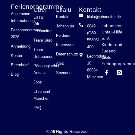
Ferienprogramme
Über
Lilalu
Kontakt
Allgemeine
uns
Kontakt
lilalu@johanniter.de
Informationen
Wir
Johanniter-
Johanniter
0049
Ferienprogramme
Johanniter
Unfall-Hilfe
(0)89
Förderer
2026
e. V.
558961-
Team Büro
Kinder und
Impressum
Anmeldung
400
Team
Jugend
Datenschutz
Kosten
Leonrodstr.
Betreuende
Lilalu
10
Ferienprogramm
AGB
Elternbrief
Pädagogischer
F
80634
Ansatz
Spenden
a
Blog
München
c
Jobs
e
b
Ehrenamt
o
München
o
k
FAQ
-
f
© All Rights Reserved.