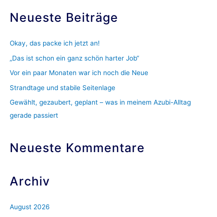
c
Neueste Beiträge
h
e
Okay, das packe ich jetzt an!
n
„Das ist schon ein ganz schön harter Job“
n
Vor ein paar Monaten war ich noch die Neue
a
c
Strandtage und stabile Seitenlage
h
Gewählt, gezaubert, geplant – was in meinem Azubi-Alltag
:
gerade passiert
Neueste Kommentare
Archiv
August 2026