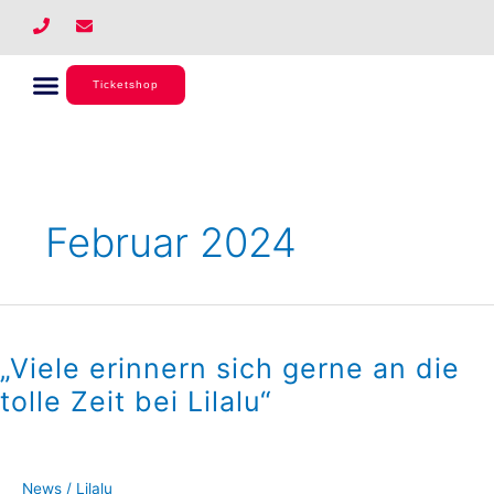
Zum
P
E
h
n
Inhalt
o
v
springen
n
e
e
l
Ticketshop
o
p
e
Februar 2024
„Viele
erinnern
„Viele erinnern sich gerne an die
sich
gerne
tolle Zeit bei Lilalu“
an
die
tolle
Zeit
News
/
Lilalu