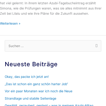
hat viel gelernt: In ihrem letzten Azubi-Tagebucheintrag erzählt
Simona, wie die Prüfungen waren, was sie alles mitnimmt aus ihrer
Zeit bei Lilalu und wie ihre Pläne für die Zukunft aussehen.
Weiterlesen »
S
u
c
Neueste Beiträge
h
e
Okay, das packe ich jetzt an!
n
„Das ist schon ein ganz schön harter Job“
n
Vor ein paar Monaten war ich noch die Neue
a
c
Strandtage und stabile Seitenlage
h
Gewählt, gezaubert, geplant – was in meinem Azubi-Alltag