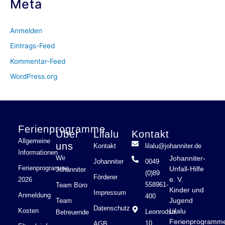
Meta
Anmelden
Eintrags-Feed
Kommentar-Feed
WordPress.org
Ferienprogramme
Über
Lilalu
Kontakt
Allgemeine
uns
Kontakt
lilalu@johanniter.de
Informationen
Johanniter-
Wir
Johanniter
0049
Ferienprogramme
Unfall-Hilfe
Johanniter
(0)89
Förderer
e. V.
2026
558961-
Team Büro
Kinder und
Impressum
Anmeldung
400
Jugend
Team
Datenschutz
Lilalu
Kosten
Leonrodstr.
Betreuende
Ferienprogramm
10
AGB