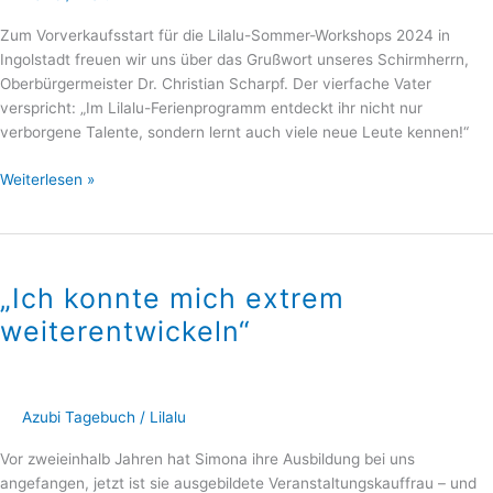
bei
Zum Vorverkaufsstart für die Lilalu-Sommer-Workshops 2024 in
Lilalu“
Ingolstadt freuen wir uns über das Grußwort unseres Schirmherrn,
Oberbürgermeister Dr. Christian Scharpf. Der vierfache Vater
verspricht: „Im Lilalu-Ferienprogramm entdeckt ihr nicht nur
verborgene Talente, sondern lernt auch viele neue Leute kennen!“
Weiterlesen »
„Ich
konnte
„Ich konnte mich extrem
mich
extrem
weiterentwickeln“
weiterentwickeln“
Azubi Tagebuch
/
Lilalu
Vor zweieinhalb Jahren hat Simona ihre Ausbildung bei uns
angefangen, jetzt ist sie ausgebildete Veranstaltungskauffrau – und